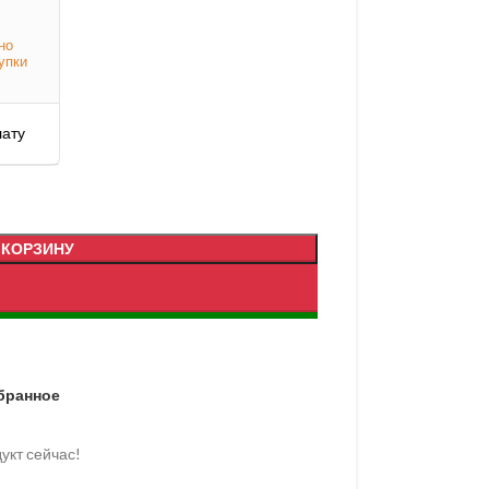
но
упки
лату
 КОРЗИНУ
бранное
укт сейчас!