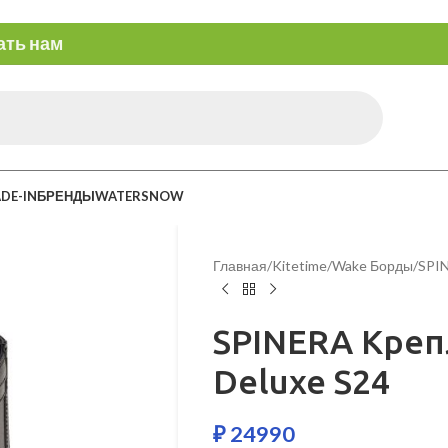
ать нам
DE-IN
БРЕНДЫ
WATERSNOW
Главная
Kitetime
Wake Борды
SPIN
SPINERA Креп
Deluxe S24
₽
24990