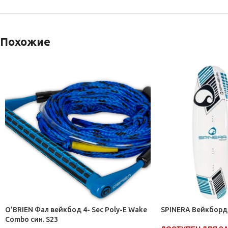
Похожие
O’BRIEN Фал вейкбод 4- Sec Poly-E Wake
SPINERA Вейкборд 
Combo син. S23