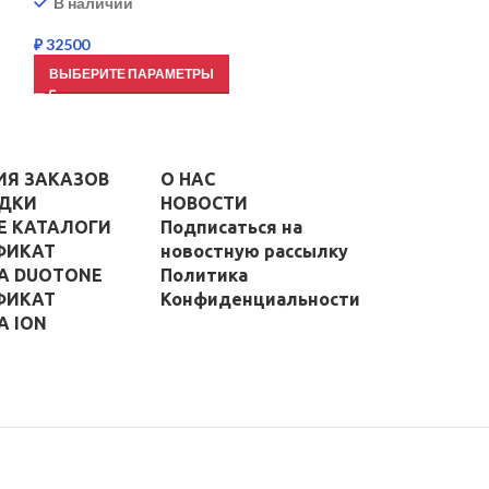
В наличии
Артикул:
VALHALL
В наличии
₽
32500
₽
39990
ВЫБЕРИТЕ ПАРАМЕТРЫ
ВЫБЕРИТЕ ПА
ИЯ ЗАКАЗОВ
О НАС
ДКИ
НОВОСТИ
Е КАТАЛОГИ
Подписаться на
ФИКАТ
новостную рассылку
А DUOTONE
Политика
ФИКАТ
Конфиденциальности
А ION