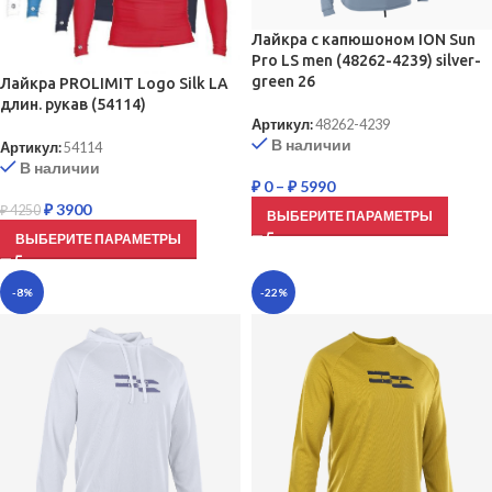
Лайкра с капюшоном ION Sun
Pro LS men (48262-4239) silver-
green 26
Лайкра PROLIMIT Logo Silk LA
длин. рукав (54114)
Артикул:
48262-4239
В наличии
Артикул:
54114
В наличии
₽
0
–
₽
5990
₽
3900
₽
4250
ВЫБЕРИТЕ ПАРАМЕТРЫ
ВЫБЕРИТЕ ПАРАМЕТРЫ
-8%
-22%