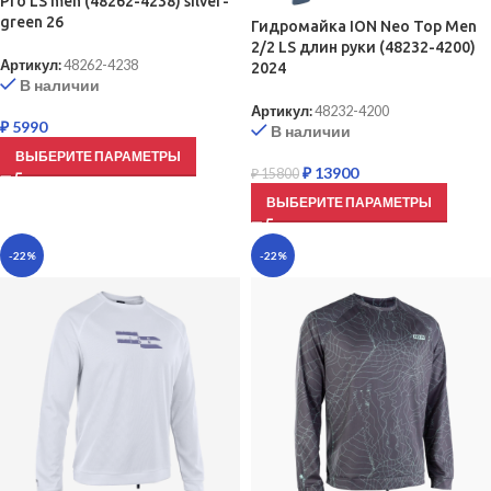
Pro LS men (48262-4238) silver-
green 26
Гидромайка ION Neo Top Men
2/2 LS длин руки (48232-4200)
Артикул:
48262-4238
2024
В наличии
Артикул:
48232-4200
₽
5990
В наличии
ВЫБЕРИТЕ ПАРАМЕТРЫ
₽
13900
₽
15800
ВЫБЕРИТЕ ПАРАМЕТРЫ
-22%
-22%