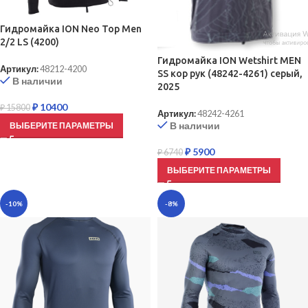
Гидромайка ION Neo Top Men
2/2 LS (4200)
Гидромайка ION Wetshirt MEN
Артикул:
48212-4200
SS кор рук (48242-4261) серый,
В наличии
2025
₽
10400
₽
15800
Артикул:
48242-4261
В наличии
ВЫБЕРИТЕ ПАРАМЕТРЫ
₽
5900
₽
6740
ВЫБЕРИТЕ ПАРАМЕТРЫ
-10%
-8%