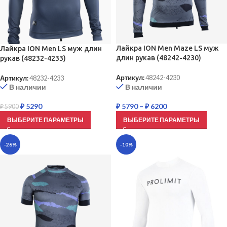
Лайкра ION Men Maze LS муж
Лайкра ION Men LS муж длин
длин рукав (48242-4230)
рукав (48232-4233)
Артикул:
48242-4230
Артикул:
48232-4233
В наличии
В наличии
₽
5790
–
₽
6200
₽
5290
₽
5900
ВЫБЕРИТЕ ПАРАМЕТРЫ
ВЫБЕРИТЕ ПАРАМЕТРЫ
-26%
-10%