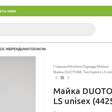
ать нам
DE-IN
БРЕНДЫ
WATERSNOW
Главная
Kitetime
Одежда
Майки
Майка DUOTONE Tee Explore LS uni
Майка DUOTON
LS unisex (442