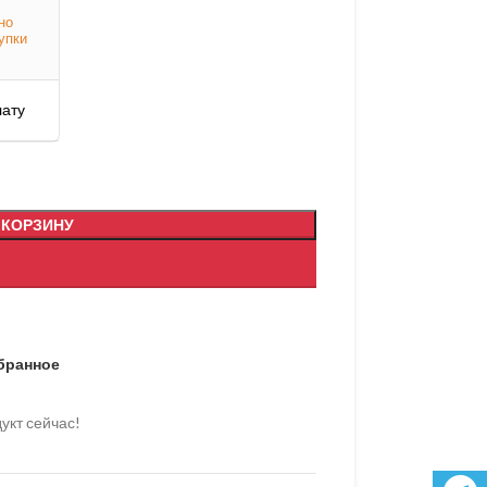
но
упки
лату
 КОРЗИНУ
бранное
укт сейчас!