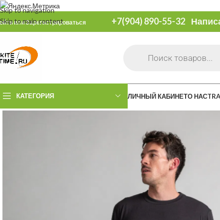
Skip to navigation
+7(904) 890-55-32
Напис
Skip to main content
ойти
или
Зарегистрироваться
КАТЕГОРИЯ
ЛИЧНЫЙ КАБИНЕТ
О НАС
TRA