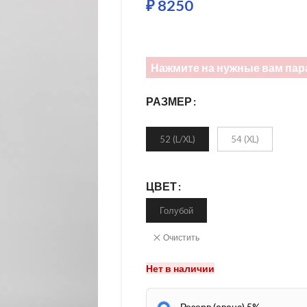
₽
8250
Нажмите на нужные вам пар
РАЗМЕР
52 (L/XL)
54 (XL)
ЦВЕТ
Голубой
Очистить
Нет в наличии
Резерв (аванс) 5%