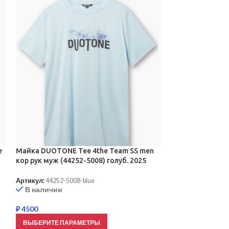
e
Майка DUOTONE Tee 4the Team SS men
Майка DUOTONE 
кор рук муж (44252-5008) голуб. 2025
кор рук муж (44
Артикул:
44252-5008-blue
Артикул:
44242-5
В наличии
В наличии
₽
4500
₽
2790
–
₽
3400
ВЫБЕРИТЕ ПАРАМЕТРЫ
ВЫБЕРИТЕ ПА