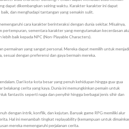
 yang dapat dikembangkan seiring waktu. Karakter-karakter ini dapat
 baik, dan menghadapi tantangan yang semakin sulit.
 memengaruhi cara karakter berinteraksi dengan dunia sekitar. Misalnya,
alam pertempuran, sementara karakter yang mengutamakan kecerdasan ak
 lebih baik kepada NPC (Non-Playable Characters).
n permainan yang sangat personal. Mereka dapat memilih untuk menjad
ya, sesuai dengan preferensi dan gaya bermain mereka.
mendalam. Dari kota-kota besar yang penuh kehidupan hingga gua-gua
atar belakang cerita yang kaya. Dunia ini memungkinkan pemain untuk
luk fantastis seperti naga dan penyihir hingga berbagai jenis sihir dan
uh dengan intrik, konflik, dan kejutan. Banyak game RPG memiliki alur
erita. Hal ini menambah tingkat replayability (kemampuan untuk dimainka
tusan mereka memengaruhi perjalanan cerita.