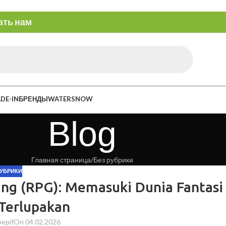
ать нам
DE-IN
БРЕНДЫ
WATERSNOW
Blog
Главная страница
Без рубрики
РУБРИКИ
ng (RPG): Memasuki Dunia Fantasi
Terlupakan
epif
On 04.02.2026