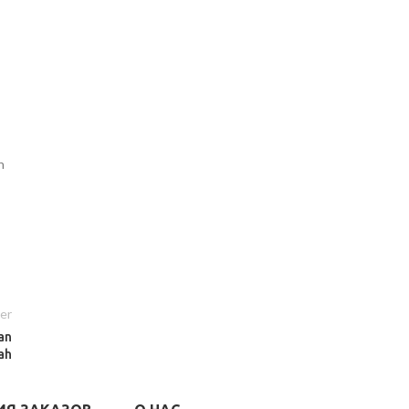
h
er
an
ah