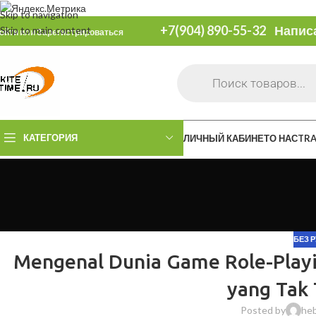
Skip to navigation
+7(904) 890-55-32
Напис
Skip to main content
ойти
или
Зарегистрироваться
КАТЕГОРИЯ
ЛИЧНЫЙ КАБИНЕТ
О НАС
TRA
БЕЗ 
Mengenal Dunia Game Role-Playi
yang Tak 
Posted by
heb