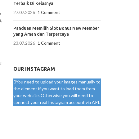
Terbaik Di Kelasnya
27.07.2026
1 Comment
k
,
.
Panduan Memilih Slot Bonus New Member
yang Aman dan Terpercaya
23.07.2026
1 Comment
g.
OUR INSTAGRAM
You need to upload your images manually to
the element if you want to load them from
your website. Otherwise you will need to
connect your real Instagram account via API.