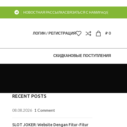
НОВОСТНАЯ РАССЫЛКА
СВЯЗАТЬСЯ С НАМИ
FAQS
ЛОГИН / РЕГИСТРАЦИЯ
₽
0
СКИДКА
НОВЫЕ ПОСТУПЛЕНИЯ
RECENT POSTS
08.08.2026
1 Comment
SLOT JOKER: Website Dengan Fitur-Fitur