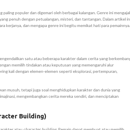
 paling populer dan digemari oleh berbagai kalangan. Genre ini mengaja
ang penuh dengan petualangan, misteri, dan tantangan. Dalam artikel ini
ra kerjanya, dan mengapa genre ini begitu memikat hati para pemainnya
engendalikan satu atau beberapa karakter dalam cerita yang berkemban
dengan memilih tindakan atau keputusan yang memengaruhi alur
ering kali dengan elemen-elemen seperti eksplorasi, pertempuran,
wan musuh, tetapi juga soal menghidupkan karakter dan dunia yang
imajinasi, mengembangkan cerita mereka sendiri, dan menciptakan
acter Building)
karakter atau
character building
. Pemain dapat membuat atau memilih