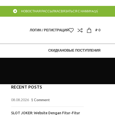
НОВОСТНАЯ РАССЫЛКА
СВЯЗАТЬСЯ С НАМИ
FAQS
ЛОГИН / РЕГИСТРАЦИЯ
₽
0
СКИДКА
НОВЫЕ ПОСТУПЛЕНИЯ
RECENT POSTS
08.08.2026
1 Comment
SLOT JOKER: Website Dengan Fitur-Fitur