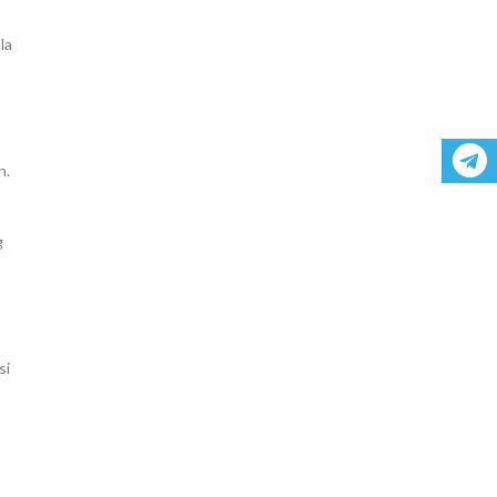
la
Telegr
n.
g
si