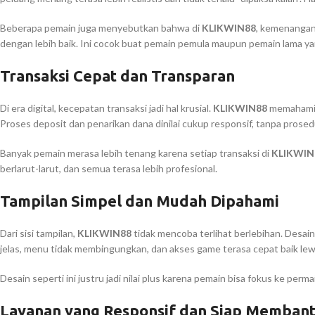
Beberapa pemain juga menyebutkan bahwa di
KLIKWIN88
, kemenangan
dengan lebih baik. Ini cocok buat pemain pemula maupun pemain lama ya
Transaksi Cepat dan Transparan
Di era digital, kecepatan transaksi jadi hal krusial.
KLIKWIN88
memahami h
Proses deposit dan penarikan dana dinilai cukup responsif, tanpa prosedu
Banyak pemain merasa lebih tenang karena setiap transaksi di
KLIKWIN
berlarut-larut, dan semua terasa lebih profesional.
Tampilan Simpel dan Mudah Dipahami
Dari sisi tampilan,
KLIKWIN88
tidak mencoba terlihat berlebihan. Desain
jelas, menu tidak membingungkan, dan akses game terasa cepat baik l
Desain seperti ini justru jadi nilai plus karena pemain bisa fokus ke perm
Layanan yang Responsif dan Siap Memban