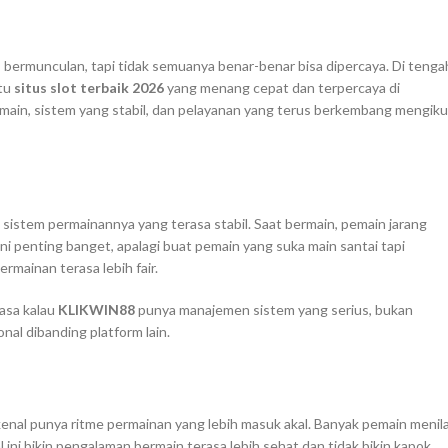
s bermunculan, tapi tidak semuanya benar-benar bisa dipercaya. Di tenga
atu
situs slot terbaik 2026
yang menang cepat dan terpercaya di
emain, sistem yang stabil, dan pelayanan yang terus berkembang mengiku
h sistem permainannya yang terasa stabil. Saat bermain, pemain jarang
ni penting banget, apalagi buat pemain yang suka main santai tapi
ermainan terasa lebih fair.
rasa kalau
KLIKWIN88
punya manajemen sistem yang serius, bukan
ional dibanding platform lain.
enal punya ritme permainan yang lebih masuk akal. Banyak pemain menila
al ini bikin pengalaman bermain terasa lebih sehat dan tidak bikin kapok.