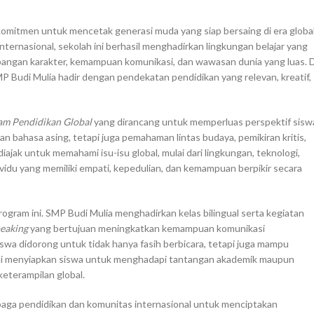
rkomitmen untuk mencetak generasi muda yang siap bersaing di era global
nternasional, sekolah ini berhasil menghadirkan lingkungan belajar yang
angan karakter, kemampuan komunikasi, dan wawasan dunia yang luas. D
P Budi Mulia hadir dengan pendekatan pendidikan yang relevan, kreatif,
am Pendidikan Global
yang dirancang untuk memperluas perspektif sisw
n bahasa asing, tetapi juga pemahaman lintas budaya, pemikiran kritis,
iajak untuk memahami isu-isu global, mulai dari lingkungan, teknologi,
vidu yang memiliki empati, kepedulian, dan kemampuan berpikir secara
ram ini. SMP Budi Mulia menghadirkan kelas bilingual serta kegiatan
peaking
yang bertujuan meningkatkan kemampuan komunikasi
siswa didorong untuk tidak hanya fasih berbicara, tetapi juga mampu
 ini menyiapkan siswa untuk menghadapi tantangan akademik maupun
eterampilan global.
mbaga pendidikan dan komunitas internasional untuk menciptakan