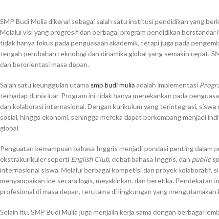
SMP Budi Mulia dikenal sebagai salah satu institusi pendidikan yang be
Melalui visi yang progresif dan berbagai program pendidikan berstandar i
tidak hanya fokus pada penguasaan akademik, tetapi juga pada pengemb
tengah perubahan teknologi dan dinamika global yang semakin cepat, SM
dan berorientasi masa depan.
Salah satu keunggulan utama
smp budi mulia
adalah implementasi
Progr
terhadap dunia luar. Program ini tidak hanya menekankan pada penguasaa
dan kolaborasi internasional. Dengan kurikulum yang terintegrasi, siswa d
sosial, hingga ekonomi, sehingga mereka dapat berkembang menjadi indi
global.
Penguatan kemampuan bahasa Inggris menjadi pondasi penting dalam prog
ekstrakurikuler seperti
English Club
, debat bahasa Inggris, dan
public s
internasional siswa. Melalui berbagai kompetisi dan proyek kolaboratif, 
menyampaikan ide secara logis, meyakinkan, dan beretika. Pendekatan
profesional di masa depan, terutama di lingkungan yang mengutamakan k
Selain itu, SMP Budi Mulia juga menjalin kerja sama dengan berbagai le