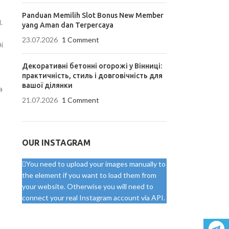
Panduan Memilih Slot Bonus New Member
.
yang Aman dan Terpercaya
23.07.2026
1 Comment
i
Декоративні бетонні огорожі у Вінниці:
практичність, стиль і довговічність для
вашої ділянки
a
21.07.2026
1 Comment
OUR INSTAGRAM
You need to upload your images manually to
the element if you want to load them from
your website. Otherwise you will need to
connect your real Instagram account via API.
Telegr