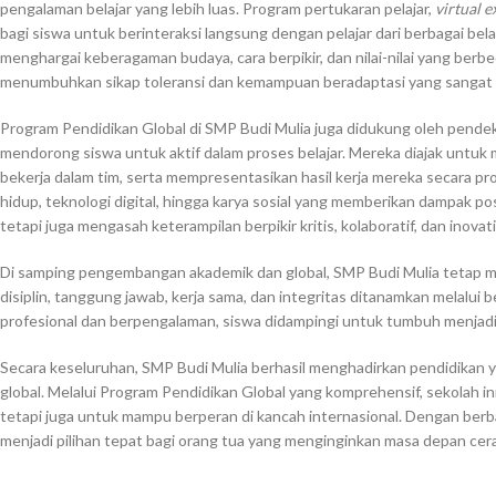
pengalaman belajar yang lebih luas. Program pertukaran pelajar,
virtual 
bagi siswa untuk berinteraksi langsung dengan pelajar dari berbagai bel
menghargai keberagaman budaya, cara berpikir, dan nilai-nilai yang ber
menumbuhkan sikap toleransi dan kemampuan beradaptasi yang sangat d
Program Pendidikan Global di SMP Budi Mulia juga didukung oleh pendek
mendorong siswa untuk aktif dalam proses belajar. Mereka diajak untuk
bekerja dalam tim, serta mempresentasikan hasil kerja mereka secara pro
hidup, teknologi digital, hingga karya sosial yang memberikan dampak posi
tetapi juga mengasah keterampilan berpikir kritis, kolaboratif, dan inovati
Di samping pengembangan akademik dan global, SMP Budi Mulia tetap men
disiplin, tanggung jawab, kerja sama, dan integritas ditanamkan melalu
profesional dan berpengalaman, siswa didampingi untuk tumbuh menjadi 
Secara keseluruhan, SMP Budi Mulia berhasil menghadirkan pendidikan 
global. Melalui Program Pendidikan Global yang komprehensif, sekolah in
tetapi juga untuk mampu berperan di kancah internasional. Dengan berb
menjadi pilihan tepat bagi orang tua yang menginginkan masa depan cerah