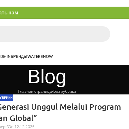
ать нам
DE-IN
БРЕНДЫ
WATERSNOW
Blog
Главная страница
Без рубрики
РУБРИКИ
enerasi Unggul Melalui Program
an Global”
epif
On 12.12.2025