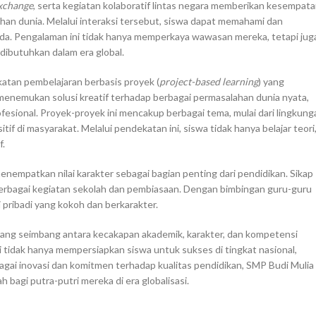
exchange
, serta kegiatan kolaboratif lintas negara memberikan kesempat
ahan dunia. Melalui interaksi tersebut, siswa dapat memahami dan
beda. Pengalaman ini tidak hanya memperkaya wawasan mereka, tetapi jug
ibutuhkan dalam era global.
atan pembelajaran berbasis proyek (
project-based learning
) yang
 menemukan solusi kreatif terhadap berbagai permasalahan dunia nyata,
fesional. Proyek-proyek ini mencakup berbagai tema, mulai dari lingkung
tif di masyarakat. Melalui pendekatan ini, siswa tidak hanya belajar teori
f.
empatkan nilai karakter sebagai bagian penting dari pendidikan. Sikap
i berbagai kegiatan sekolah dan pembiasaan. Dengan bimbingan guru-guru
pribadi yang kokoh dan berkarakter.
yang seimbang antara kecakapan akademik, karakter, dan kompetensi
i tidak hanya mempersiapkan siswa untuk sukses di tingkat nasional,
agai inovasi dan komitmen terhadap kualitas pendidikan, SMP Budi Mulia
 bagi putra-putri mereka di era globalisasi.