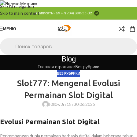
Skip to navigation
Skip to main content
Написать нам
+7(904) 890-55-32
МЕНЮ
Blog
Главная страница
Без рубрики
БЕЗ РУБРИКИ
Slot777: Mengenal Evolusi
Permainan Slot Digital
f0ll0w3rs
On 30.06.2025
Evolusi Permainan Slot Digital
Perkembangan dunia permainan berbasis digital dalam beberapa tahun