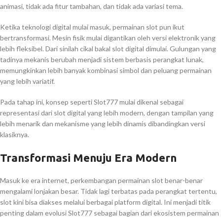
animasi, tidak ada fitur tambahan, dan tidak ada variasi tema.
Ketika teknologi digital mulai masuk, permainan slot pun ikut
bertransformasi. Mesin fisik mulai digantikan oleh versi elektronik yang
lebih fleksibel. Dari sinilah cikal bakal slot digital dimulai. Gulungan yang
tadinya mekanis berubah menjadi sistem berbasis perangkat lunak,
memungkinkan lebih banyak kombinasi simbol dan peluang permainan
yang lebih variatif.
Pada tahap ini, konsep seperti Slot777 mulai dikenal sebagai
representasi dari slot digital yang lebih modern, dengan tampilan yang
lebih menarik dan mekanisme yang lebih dinamis dibandingkan versi
klasiknya.
Transformasi Menuju Era Modern
Masuk ke era internet, perkembangan permainan slot benar-benar
mengalami lonjakan besar. Tidak lagi terbatas pada perangkat tertentu,
slot kini bisa diakses melalui berbagai platform digital. Ini menjadi titik
penting dalam evolusi Slot777 sebagai bagian dari ekosistem permainan