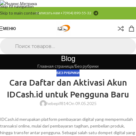
Skip to navigation
Skip to main content
Написать нам
+7(904) 890-55-32
МЕНЮ
Blog
Главная страница
Без рубрики
БЕЗ РУБРИКИ
Cara Daftar dan Aktivasi Akun
IDCash.id untuk Pengguna Baru
hebepif814
On 09.05.2025
IDCash.id merupakan platform pembayaran digital yang mempermudah
transaksi online, mulai dari pembayaran tagihan, pembelian produk,
hingga transfer antar pengguna. Sebagai salah satu dompet digital yang