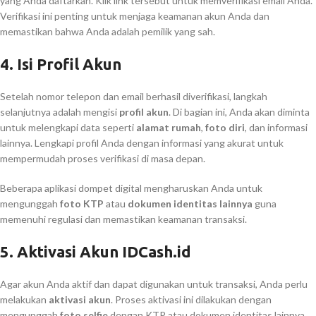
yang Anda daftarkan. Klik link tersebut untuk memverifikasi email Anda.
Verifikasi ini penting untuk menjaga keamanan akun Anda dan
memastikan bahwa Anda adalah pemilik yang sah.
4.
Isi Profil Akun
Setelah nomor telepon dan email berhasil diverifikasi, langkah
selanjutnya adalah mengisi
profil akun
. Di bagian ini, Anda akan diminta
untuk melengkapi data seperti
alamat rumah
,
foto diri
, dan informasi
lainnya. Lengkapi profil Anda dengan informasi yang akurat untuk
mempermudah proses verifikasi di masa depan.
Beberapa aplikasi dompet digital mengharuskan Anda untuk
mengunggah
foto KTP
atau
dokumen identitas lainnya
guna
memenuhi regulasi dan memastikan keamanan transaksi.
5.
Aktivasi Akun IDCash.id
Agar akun Anda aktif dan dapat digunakan untuk transaksi, Anda perlu
melakukan
aktivasi akun
. Proses aktivasi ini dilakukan dengan
mengunggah
foto selfie
dengan KTP atau dokumen identitas lainnya