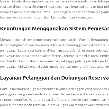
layanan ini adalah kecepatan dan kenyamanan, karena pelanggan tidak 
saja dan di mana saja. Sistem ini juga biasanya dilengkapi dengan fitur
makanan mereka secara real-time. Teknologi ini benar-benar meningkat
bagi mereka yang mengutamakan kemudahan dan kecepatan.
Keuntungan Menggunakan Sistem Pemesan
Menggunakan sistem pemesanan makanan digital di Pontus Restaurant 
dapat menghemat waktu karena tidak perlu menunggu lama di restoran 
pemesanan kapan saja, bahkan di luar jam operasional restoran, selama p
menyesuaikan pesanan sesuai preferensi, termasuk memilih porsi, ting
memberikan kemudahan dan keamanan, sehingga pelanggan tidak perlu 
pemesanan digital sebagai solusi modern untuk memenuhi kebutuhan pe
Layanan Pelanggan dan Dukungan Reserva
Pontus Restaurant juga memberikan layanan pelanggan yang responsif 
pelanggan mengalami kendala atau memiliki pertanyaan terkait layanan 
saluran komunikasi yang tersedia. Staf restoran selalu siap membantu me
prosedur pemesanan tertentu. Mereka juga akan memastikan bahwa permi