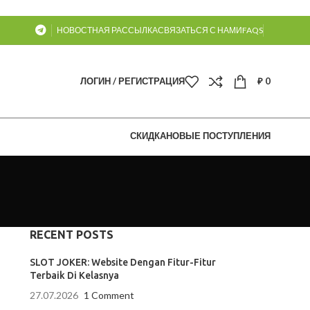
НОВОСТНАЯ РАССЫЛКА
СВЯЗАТЬСЯ С НАМИ
FAQS
ЛОГИН / РЕГИСТРАЦИЯ
₽
0
СКИДКА
НОВЫЕ ПОСТУПЛЕНИЯ
RECENT POSTS
SLOT JOKER: Website Dengan Fitur-Fitur
Terbaik Di Kelasnya
27.07.2026
1 Comment