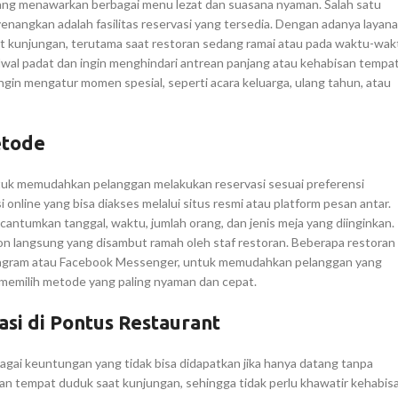
t yang menawarkan berbagai menu lezat dan suasana nyaman. Salah satu
nangkan adalah fasilitas reservasi yang tersedia. Dengan adanya layan
 kunjungan, terutama saat restoran sedang ramai atau pada waktu-wak
adwal padat dan ingin menghindari antrean panjang atau kehabisan tempat
ngin mengatur momen spesial, seperti acara keluarga, ulang tahun, atau
etode
uk memudahkan pelanggan melakukan reservasi sesuai preferensi
 online yang bisa diakses melalui situs resmi atau platform pesan antar.
cantumkan tanggal, waktu, jumlah orang, dan jenis meja yang diinginkan.
lepon langsung yang disambut ramah oleh staf restoran. Beberapa restoran
Instagram atau Facebook Messenger, untuk memudahkan pelanggan yang
isa memilih metode yang paling nyaman dan cepat.
si di Pontus Restaurant
gai keuntungan yang tidak bisa didapatkan jika hanya datang tanpa
 tempat duduk saat kunjungan, sehingga tidak perlu khawatir kehabis