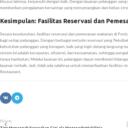
khusus lainnya, terpenuhi dengan baik. Dengan layanan pelanggan yan
memberikan pengalaman bersantap yang menyenangkan dan bebas stre
Kesimpulan: Fasilitas Reservasi dan Pem
Secara keseluruhan, fasilitas reservasi dan pemesanan makanan di P
bagi setiap pelanggan. Dengan berbagai metode reservasi yang fleksi
kebutuhan pelanggan yang beragam, baik yang ingin datang langsung ma
sistem ini adalah kecepatan, efisiensi, dan kenyamanan, sehingga pen
tanpa hambatan. Melalui layanan ini, pelanggan dapat menikmati hidanga
layanan terbaik. Jadi, tidak ada salahnya untuk memanfaatkan fasilitas
Restaurant.
Newer