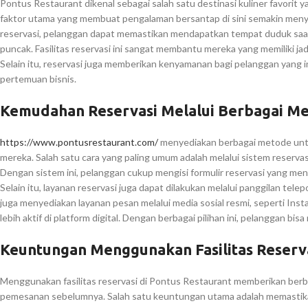
Pontus Restaurant dikenal sebagai salah satu destinasi kuliner favori
faktor utama yang membuat pengalaman bersantap di sini semakin menye
reservasi, pelanggan dapat memastikan mendapatkan tempat duduk saat
puncak. Fasilitas reservasi ini sangat membantu mereka yang memiliki j
Selain itu, reservasi juga memberikan kenyamanan bagi pelanggan yang i
pertemuan bisnis.
Kemudahan Reservasi Melalui Berbagai M
https://www.pontusrestaurant.com/
menyediakan berbagai metode unt
mereka. Salah satu cara yang paling umum adalah melalui sistem reservasi
Dengan sistem ini, pelanggan cukup mengisi formulir reservasi yang men
Selain itu, layanan reservasi juga dapat dilakukan melalui panggilan te
juga menyediakan layanan pesan melalui media sosial resmi, seperti 
lebih aktif di platform digital. Dengan berbagai pilihan ini, pelanggan b
Keuntungan Menggunakan Fasilitas Reserva
Menggunakan fasilitas reservasi di Pontus Restaurant memberikan berba
pemesanan sebelumnya. Salah satu keuntungan utama adalah memastikan