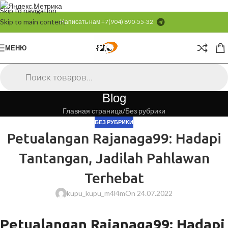
Skip to navigation
Skip to main content
Написать нам
+7(904) 890-55-32
МЕНЮ
Blog
Главная страница
Без рубрики
БЕЗ РУБРИКИ
Petualangan Rajanaga99: Hadapi
Tantangan, Jadilah Pahlawan
Terhebat
kupu_kupu_m4l4m
On 24.07.2022
Petualangan Rajanaga99: Hadapi