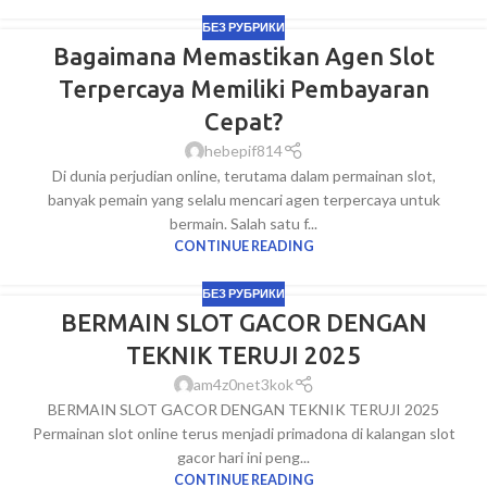
БЕЗ РУБРИКИ
Bagaimana Memastikan Agen Slot
Terpercaya Memiliki Pembayaran
Cepat?
hebepif814
Di dunia perjudian online, terutama dalam permainan slot,
banyak pemain yang selalu mencari agen terpercaya untuk
bermain. Salah satu f...
CONTINUE READING
БЕЗ РУБРИКИ
BERMAIN SLOT GACOR DENGAN
TEKNIK TERUJI 2025
am4z0net3kok
BERMAIN SLOT GACOR DENGAN TEKNIK TERUJI 2025
Permainan slot online terus menjadi primadona di kalangan slot
gacor hari ini peng...
CONTINUE READING