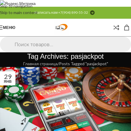
Skip to navigation
Skip to main content
Написать нам
+7(904) 890-55-32
МЕНЮ
Tag Archives: pasjackpot
Главная страница
Posts Tagged "pasjackpot"
29
ЯНВ