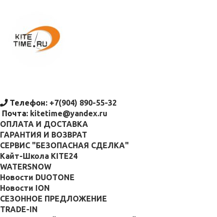
Телефон:
+7(904) 890-55-32
Почта:
kitetime@yandex.ru
ОПЛАТА И ДОСТАВКА
ГАРАНТИЯ И ВОЗВРАТ
СЕРВИС "БЕЗОПАСНАЯ СДЕЛКА"
Кайт-Школа KITE24
WATERSNOW
Новости DUOTONE
Новости ION
СЕЗОННОЕ ПРЕДЛОЖЕНИЕ
TRADE-IN