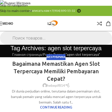
Skip to navigation
Skip to main content
Написать нам
+7(904) 890-55-32
МЕНЮ
Tag Archives: agen slot terpercaya
Главная страница
Posts Tagged "agen slot terpercaya"
БЕЗ РУБРИКИ
Bagaimana Memastikan Agen Slot
Terpercaya Memiliki Pembayaran
Cepat?
hebepif814
Di dunia perjudian online, terutama dalam permainan slot,
banyak pemain yang selalu mencari agen terpercaya untuk
bermain. Salah satu f...
CONTINUE READING